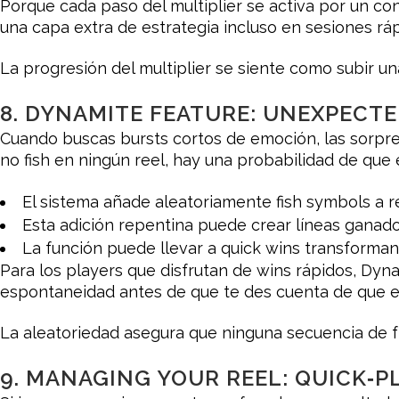
Porque cada paso del multiplier se activa por un c
una capa extra de estrategia incluso en sesiones ráp
La progresión del multiplier se siente como subir u
8. DYNAMITE FEATURE: UNEXPECT
Cuando buscas bursts cortos de emoción, las sorpres
no fish en ningún reel, hay una probabilidad de que
El sistema añade aleatoriamente fish symbols a r
Esta adición repentina puede crear líneas ganado
La función puede llevar a quick wins transforman
Para los players que disfrutan de wins rápidos, Dy
espontaneidad antes de que te des cuenta de que e
La aleatoriedad asegura que ninguna secuencia de f
9. MANAGING YOUR REEL: QUICK‑P