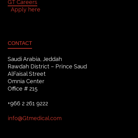
GT Careers
Apply here
CONTACT
Saudi Arabia, Jeddah
Rawdah District – Prince Saud
AlFaisal Street
Omnia Center
Office # 215
+966 2 261 9222
info@Gtmedical.com