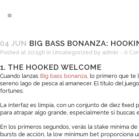
04 JUN
BIG BASS BONANZA: HOOKI
Posted at 20:59h
in
Uncategorized
by
admin
0 Co
1. THE HOOKED WELCOME
Cuando lanzas
Big bass bonanza
, lo primero que te
sereno lago de pesca al amanecer. El título del juego
fortunes.
La interfaz es limpia, con un conjunto de diez fixed
para atrapar algo grande, especialmente si buscas e
En los primeros segundos, verás la stake mínima de
bursts de acción, la low minimum bet proporciona un