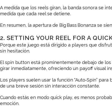
A medida que los reels giran, la banda sonora se i
medida que cada reel se detiene.
En resumen, la apertura de Big Bass Bonanza se sien
2. SETTING YOUR REEL FOR A QUICK
Porque este juego está dirigido a players que disfru
sin hesitación.
El spin button está prominentemente debajo de los 
girar inmediatamente, ofreciendo un payoff visual i
Los players suelen usar la función “Auto‑Spin” para
de una breve sesión sin interacción constante.
Cuando estás en modo quick play, es menos probable
emoción.