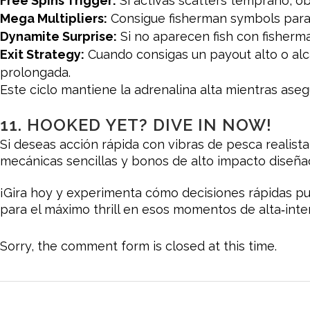
Free Spins Trigger:
Si activas scatters temprano, ob
Mega Multipliers:
Consigue fisherman symbols para s
Dynamite Surprise:
Si no aparecen fish con fisherma
Exit Strategy:
Cuando consigas un payout alto o alc
prolongada.
Este ciclo mantiene la adrenalina alta mientras ase
11. HOOKED YET? DIVE IN NOW!
Si deseas acción rápida con vibras de pesca realis
mecánicas sencillas y bonos de alto impacto diseña
¡Gira hoy y experimenta cómo decisiones rápidas p
para el máximo thrill en esos momentos de alta‑inten
Sorry, the comment form is closed at this time.